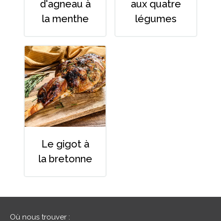
d'agneau à
aux quatre
La saucisserie artisanale
la menthe
légumes
Les condiments
Les brochettes
le gigot à
la bretonne
Où nous trouver :