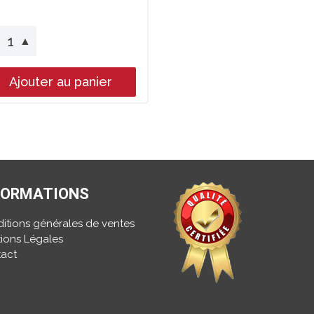
1
▼
▲
Ajouter au panier
FORMATIONS
itions générales de ventes
ions Légales
act