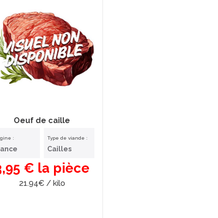
Oeuf de caille
igine :
Type de viande :
rance
Cailles
3,95 € la pièce
21.94€ / kilo