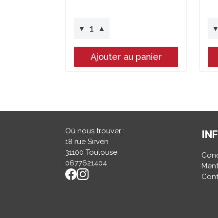
1
▼
▲
Ajouter au panier
Où nous trouver :
IN
18 rue Sirven
31100 Toulouse
Cond
0677621404
Ment
Cont