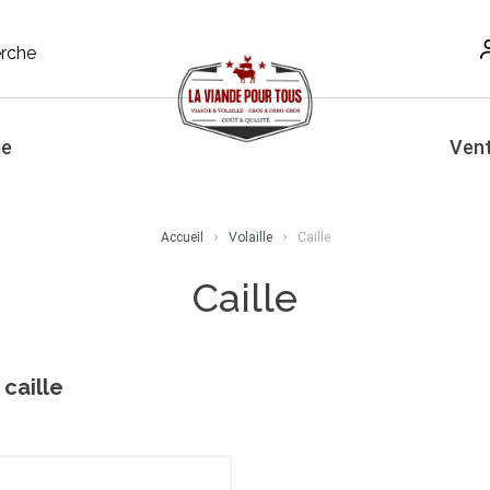
rche
ie
Vent
Accueil
Volaille
Caille
Caille
a
caille